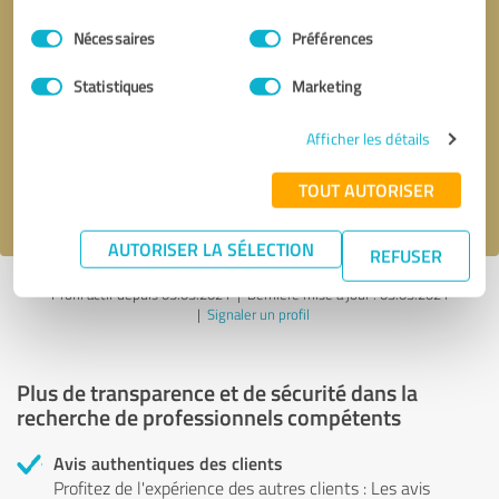
Sélection
Nécessaires
Préférences
du
consentement
Demander d'être rappelé
* champs obligatoires
Statistiques
Marketing
Afficher les détails
Envoyer un message
TOUT AUTORISER
J'accepte la politique de confidentialité de
.
AUTORISER LA SÉLECTION
REFUSER
Profil actif depuis 03.03.2021 |
Dernière mise à jour : 03.03.2021
|
Signaler un profil
Plus de transparence et de sécurité dans la
recherche de professionnels compétents
Avis authentiques des clients
Profitez de l'expérience des autres clients : Les avis