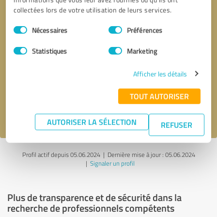
collectées lors de votre utilisation de leurs services.
Sélection
Nécessaires
Préférences
du
consentement
Statistiques
Marketing
Demander d'être rappelé
* champs obligatoires
Afficher les détails
Envoyer un message
TOUT AUTORISER
J'accepte la politique de confidentialité de
.
AUTORISER LA SÉLECTION
REFUSER
Profil actif depuis 05.06.2024 |
Dernière mise à jour : 05.06.2024
|
Signaler un profil
Plus de transparence et de sécurité dans la
recherche de professionnels compétents