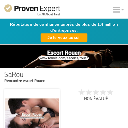
Réputation de confiance auprès de plus de 1,4 million
d’entreprises.
Je le veux aussi.
SaRou
Rencontre escort Rouen
NON ÉVALUÉ