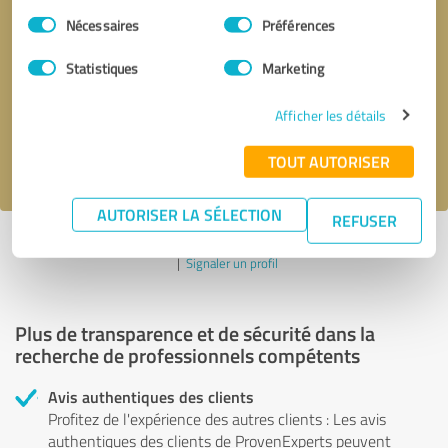
Sélection
Nécessaires
Préférences
du
Demander d'être rappelé
* champs obligatoires
consentement
Statistiques
Marketing
Envoyer un message
Afficher les détails
J'accepte la politique de confidentialité de
.
TOUT AUTORISER
AUTORISER LA SÉLECTION
REFUSER
Profil actif depuis 25.04.2024 |
Dernière mise à jour : 25.04.2024
|
Signaler un profil
Plus de transparence et de sécurité dans la
recherche de professionnels compétents
Avis authentiques des clients
Profitez de l'expérience des autres clients : Les avis
authentiques des clients de ProvenExperts peuvent