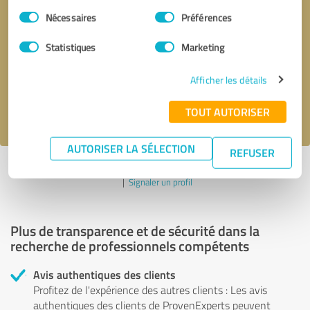
Sélection
Nécessaires
Préférences
du
Demander d'être rappelé
* champs obligatoires
consentement
Statistiques
Marketing
Envoyer un message
Afficher les détails
J'accepte la politique de confidentialité de
.
TOUT AUTORISER
AUTORISER LA SÉLECTION
REFUSER
Profil actif depuis 15.09.2021 |
Dernière mise à jour : 15.09.2021
|
Signaler un profil
Plus de transparence et de sécurité dans la
recherche de professionnels compétents
Avis authentiques des clients
Profitez de l'expérience des autres clients : Les avis
authentiques des clients de ProvenExperts peuvent