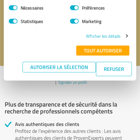
Sélection
Nécessaires
Préférences
du
Demander d'être rappelé
* champs obligatoires
consentement
Statistiques
Marketing
Envoyer un message
Afficher les détails
J'accepte la politique de confidentialité de
.
TOUT AUTORISER
AUTORISER LA SÉLECTION
REFUSER
Profil actif depuis 12.03.2022 |
Dernière mise à jour : 12.03.2022
|
Signaler un profil
Plus de transparence et de sécurité dans la
recherche de professionnels compétents
Avis authentiques des clients
Profitez de l'expérience des autres clients : Les avis
authentiques des clients de ProvenExperts peuvent