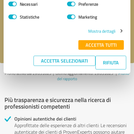
Selezione
Necessari
Preferenze
del
consenso
Richiesta di richiamata
* campi obbligatori
Statistiche
Marketing
Mostra dettagli
Invia il messaggio
ACCETTA TUTTI
Accetto l'informativa sulla privacy
.
ACCETTA SELEZIONATI
RIFIUTA
Profilo attivo dal 29.05.2023 |
Ultimo aggiornamento: 29.05.2023
|
Profilo
del rapporto
Più trasparenza e sicurezza nella ricerca di
professionisti competenti
Opinioni autentiche dei clienti
Approfittate delle esperienze di altri clienti: Le recensioni
autenticate dei clienti di ProvenExperts possono aiutare