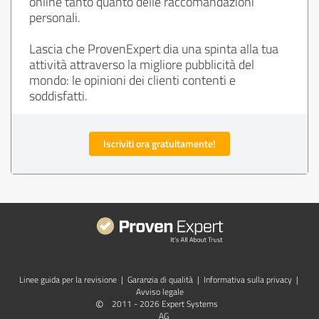
online tanto quanto delle raccomandazioni
personali.
Lascia che ProvenExpert dia una spinta alla tua
attività attraverso la migliore pubblicità del
mondo: le opinioni dei clienti contenti e
soddisfatti.
Iscriviti ora gratuitamente!
Linee guida per la revisione
|
Garanzia di qualità
|
Informativa sulla privacy
|
Avviso legale
©
2011 - 2026 Expert Systems
AG