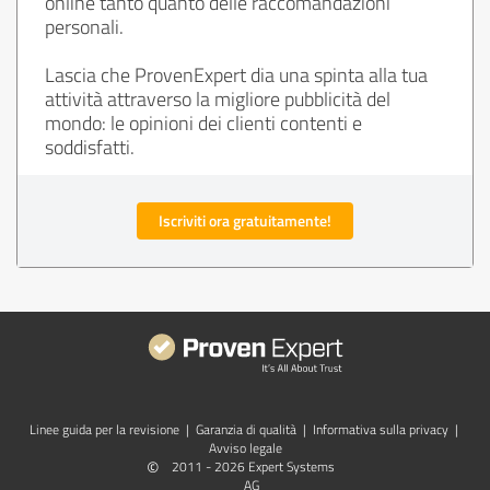
online tanto quanto delle raccomandazioni
personali.
Lascia che ProvenExpert dia una spinta alla tua
attività attraverso la migliore pubblicità del
mondo: le opinioni dei clienti contenti e
soddisfatti.
Iscriviti ora gratuitamente!
Linee guida per la revisione
|
Garanzia di qualità
|
Informativa sulla privacy
|
Avviso legale
©
2011 - 2026 Expert Systems
AG