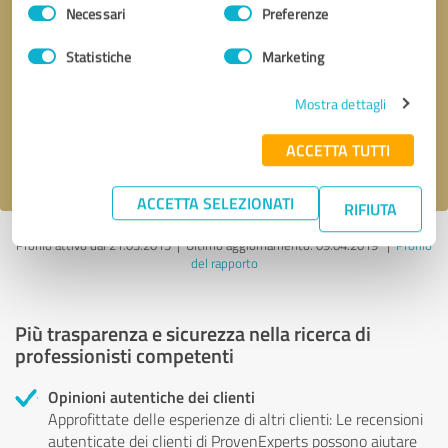
Selezione
Necessari
Preferenze
del
consenso
Richiesta di richiamata
* campi obbligatori
Statistiche
Marketing
Mostra dettagli
Invia il messaggio
ACCETTA TUTTI
Accetto l'informativa sulla privacy
.
ACCETTA SELEZIONATI
RIFIUTA
Profilo attivo dal 21.03.2015 |
Ultimo aggiornamento: 09.04.2019
|
Profilo
del rapporto
Più trasparenza e sicurezza nella ricerca di
professionisti competenti
Opinioni autentiche dei clienti
Approfittate delle esperienze di altri clienti: Le recensioni
autenticate dei clienti di ProvenExperts possono aiutare