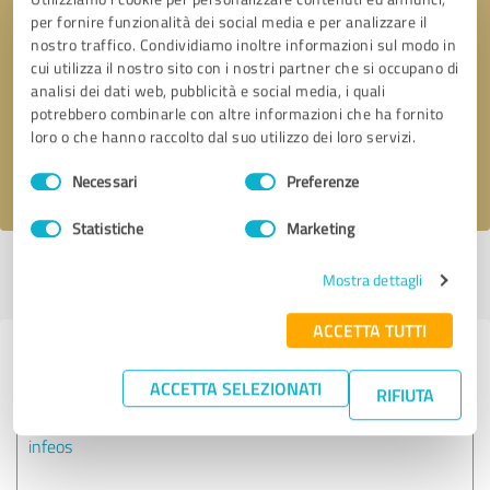
per fornire funzionalità dei social media e per analizzare il
nostro traffico. Condividiamo inoltre informazioni sul modo in
Richiesta di richiamata
* campi obbligatori
cui utilizza il nostro sito con i nostri partner che si occupano di
analisi dei dati web, pubblicità e social media, i quali
potrebbero combinarle con altre informazioni che ha fornito
Invia il messaggio
loro o che hanno raccolto dal suo utilizzo dei loro servizi.
Selezione
Accetto l'informativa sulla privacy
.
Necessari
Preferenze
del
consenso
Statistiche
Marketing
Profilo attivo dal 01.12.2021 |
Ultimo aggiornamento: 09.06.2023
|
Profilo
Mostra dettagli
del rapporto
ACCETTA TUTTI
Esperienze con altri fornitori di
ACCETTA SELEZIONATI
servizi nel settore Servizi IT
RIFIUTA
infeos