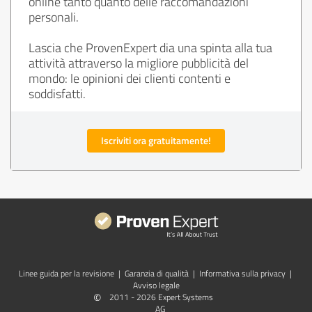
online tanto quanto delle raccomandazioni
personali.
Lascia che ProvenExpert dia una spinta alla tua
attività attraverso la migliore pubblicità del
mondo: le opinioni dei clienti contenti e
soddisfatti.
Iscriviti ora gratuitamente!
Linee guida per la revisione
|
Garanzia di qualità
|
Informativa sulla privacy
|
Avviso legale
©
2011 - 2026 Expert Systems
AG