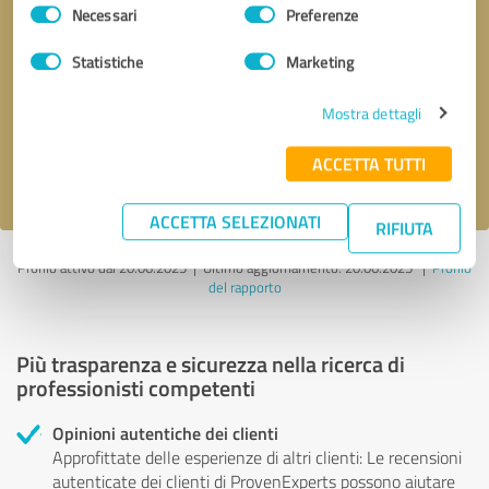
Selezione
Necessari
Preferenze
del
consenso
Richiesta di richiamata
* campi obbligatori
Statistiche
Marketing
Mostra dettagli
Invia il messaggio
ACCETTA TUTTI
Accetto l'informativa sulla privacy
.
ACCETTA SELEZIONATI
RIFIUTA
Profilo attivo dal 20.06.2025 |
Ultimo aggiornamento: 20.06.2025
|
Profilo
del rapporto
Più trasparenza e sicurezza nella ricerca di
professionisti competenti
Opinioni autentiche dei clienti
Approfittate delle esperienze di altri clienti: Le recensioni
autenticate dei clienti di ProvenExperts possono aiutare