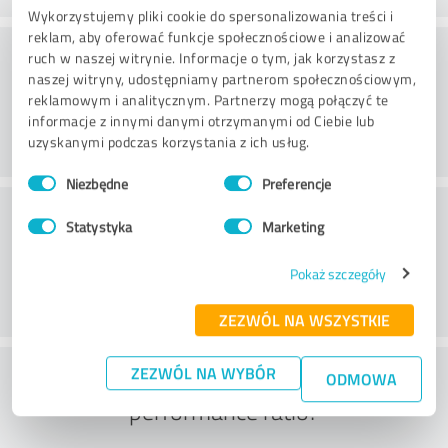
Wykorzystujemy pliki cookie do spersonalizowania treści i
reklam, aby oferować funkcje społecznościowe i analizować
Doradztwo
ruch w naszej witrynie. Informacje o tym, jak korzystasz z
naszej witryny, udostępniamy partnerom społecznościowym,
reklamowym i analitycznym. Partnerzy mogą połączyć te
informacje z innymi danymi otrzymanymi od Ciebie lub
uzyskanymi podczas korzystania z ich usług.
Wybór
Niezbędne
Preferencje
zgody
Obsługa klienta
Statystyka
Marketing
Pokaż szczegóły
ZEZWÓL NA WSZYSTKIE
What do you think of the price to
ZEZWÓL NA WYBÓR
ODMOWA
performance ratio?