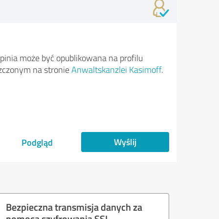
pinia może być opublikowana na profilu
zczonym na stronie
Anwaltskanzlei Kasimoff
.
Wyślij
Podgląd
Bezpieczna transmisja danych za
pomocą szyfrowania SSL