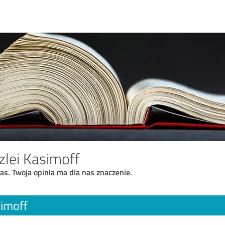
lei Kasimoff
as. Twoja opinia ma dla nas znaczenie.
simoff