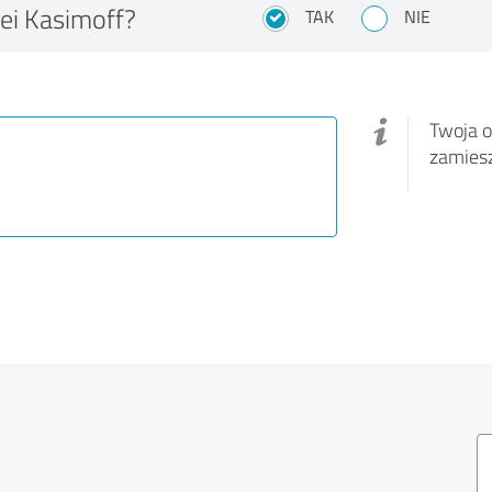
ei Kasimoff?
TAK
NIE
Twoja o
zamies