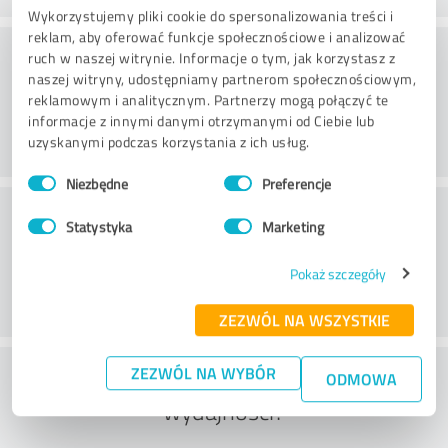
Wykorzystujemy pliki cookie do spersonalizowania treści i
reklam, aby oferować funkcje społecznościowe i analizować
Doradztwo
ruch w naszej witrynie. Informacje o tym, jak korzystasz z
naszej witryny, udostępniamy partnerom społecznościowym,
reklamowym i analitycznym. Partnerzy mogą połączyć te
informacje z innymi danymi otrzymanymi od Ciebie lub
uzyskanymi podczas korzystania z ich usług.
Wybór
Niezbędne
Preferencje
zgody
Obsługa klienta
Statystyka
Marketing
Pokaż szczegóły
ZEZWÓL NA WSZYSTKIE
Co sądzisz o stosunku ceny do
ZEZWÓL NA WYBÓR
ODMOWA
wydajności?