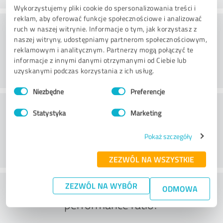
Wykorzystujemy pliki cookie do spersonalizowania treści i
reklam, aby oferować funkcje społecznościowe i analizować
Processing
ruch w naszej witrynie. Informacje o tym, jak korzystasz z
naszej witryny, udostępniamy partnerom społecznościowym,
reklamowym i analitycznym. Partnerzy mogą połączyć te
informacje z innymi danymi otrzymanymi od Ciebie lub
uzyskanymi podczas korzystania z ich usług.
Wybór
Niezbędne
Preferencje
zgody
Obsługa klienta
Statystyka
Marketing
Pokaż szczegóły
ZEZWÓL NA WSZYSTKIE
What do you think of the price to
ZEZWÓL NA WYBÓR
ODMOWA
performance ratio?