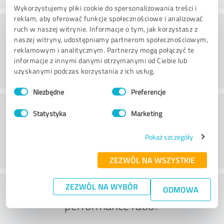
Wykorzystujemy pliki cookie do spersonalizowania treści i
reklam, aby oferować funkcje społecznościowe i analizować
Doradztwo
ruch w naszej witrynie. Informacje o tym, jak korzystasz z
naszej witryny, udostępniamy partnerom społecznościowym,
reklamowym i analitycznym. Partnerzy mogą połączyć te
informacje z innymi danymi otrzymanymi od Ciebie lub
uzyskanymi podczas korzystania z ich usług.
Wybór
Niezbędne
Preferencje
zgody
Obsługa klienta
Statystyka
Marketing
Pokaż szczegóły
ZEZWÓL NA WSZYSTKIE
What do you think of the price to
ZEZWÓL NA WYBÓR
ODMOWA
performance ratio?