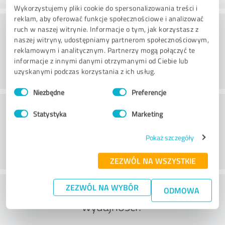
Wykorzystujemy pliki cookie do spersonalizowania treści i
reklam, aby oferować funkcje społecznościowe i analizować
Doradztwo
ruch w naszej witrynie. Informacje o tym, jak korzystasz z
naszej witryny, udostępniamy partnerom społecznościowym,
reklamowym i analitycznym. Partnerzy mogą połączyć te
informacje z innymi danymi otrzymanymi od Ciebie lub
uzyskanymi podczas korzystania z ich usług.
Wybór
Niezbędne
Preferencje
zgody
Obsługa klienta
Statystyka
Marketing
Pokaż szczegóły
ZEZWÓL NA WSZYSTKIE
Co sądzisz o stosunku ceny do
ZEZWÓL NA WYBÓR
ODMOWA
wydajności?