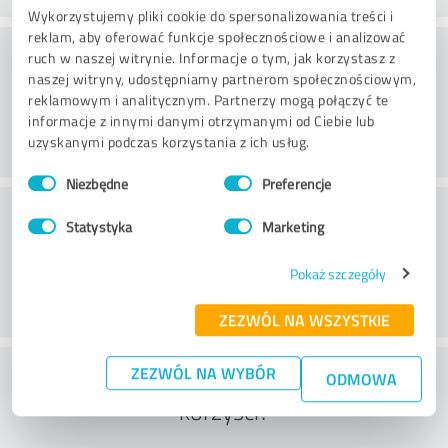
Wykorzystujemy pliki cookie do spersonalizowania treści i
reklam, aby oferować funkcje społecznościowe i analizować
Doradztwo
ruch w naszej witrynie. Informacje o tym, jak korzystasz z
naszej witryny, udostępniamy partnerom społecznościowym,
reklamowym i analitycznym. Partnerzy mogą połączyć te
informacje z innymi danymi otrzymanymi od Ciebie lub
uzyskanymi podczas korzystania z ich usług.
Wybór
Niezbędne
Preferencje
zgody
Obsługa klienta
Statystyka
Marketing
Pokaż szczegóły
ZEZWÓL NA WSZYSTKIE
Co sądzisz o stosunku kosztów do
ZEZWÓL NA WYBÓR
ODMOWA
korzyści?