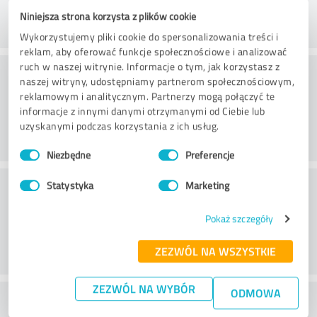
Niniejsza strona korzysta z plików cookie
Wykorzystujemy pliki cookie do spersonalizowania treści i
reklam, aby oferować funkcje społecznościowe i analizować
ruch w naszej witrynie. Informacje o tym, jak korzystasz z
Doradztwo
naszej witryny, udostępniamy partnerom społecznościowym,
reklamowym i analitycznym. Partnerzy mogą połączyć te
informacje z innymi danymi otrzymanymi od Ciebie lub
uzyskanymi podczas korzystania z ich usług.
Wybór
Niezbędne
Preferencje
zgody
Obsługa klienta
Statystyka
Marketing
Pokaż szczegóły
ZEZWÓL NA WSZYSTKIE
ZEZWÓL NA WYBÓR
ODMOWA
Co sądzisz o stosunku ceny do