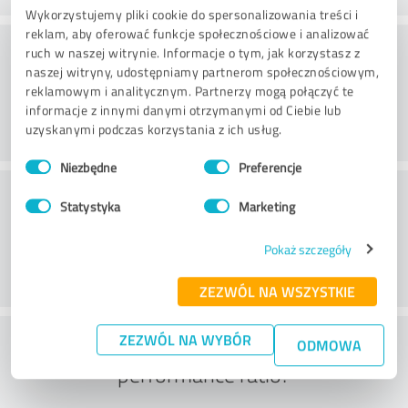
Wykorzystujemy pliki cookie do spersonalizowania treści i
reklam, aby oferować funkcje społecznościowe i analizować
Doradztwo
ruch w naszej witrynie. Informacje o tym, jak korzystasz z
naszej witryny, udostępniamy partnerom społecznościowym,
reklamowym i analitycznym. Partnerzy mogą połączyć te
informacje z innymi danymi otrzymanymi od Ciebie lub
uzyskanymi podczas korzystania z ich usług.
Wybór
Niezbędne
Preferencje
zgody
Obsługa klienta
Statystyka
Marketing
Pokaż szczegóły
ZEZWÓL NA WSZYSTKIE
What do you think of the price to
ZEZWÓL NA WYBÓR
ODMOWA
performance ratio?