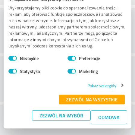
Wykorzystujemy pliki cookie do spersonalizowania treści i
Service
reklam, aby oferować funkcje społecznościowe i analizować
ruch w naszej witrynie. Informacje o tym, jak korzystasz z
naszej witryny, udostępniamy partnerom społecznościowym,
reklamowym i analitycznym. Partnerzy mogą połączyć te
informacje z innymi danymi otrzymanymi od Ciebie lub
uzyskanymi podczas korzystania z ich usług.
Wybór
Niezbędne
Preferencje
zgody
Location
Statystyka
Marketing
Pokaż szczegóły
ZEZWÓL NA WSZYSTKIE
Co sądzisz o stosunku ceny do
ZEZWÓL NA WYBÓR
ODMOWA
wydajności?