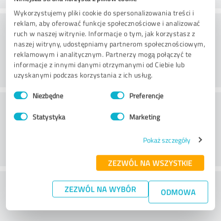
Wykorzystujemy pliki cookie do spersonalizowania treści i
Doradztwo
reklam, aby oferować funkcje społecznościowe i analizować
ruch w naszej witrynie. Informacje o tym, jak korzystasz z
naszej witryny, udostępniamy partnerom społecznościowym,
reklamowym i analitycznym. Partnerzy mogą połączyć te
informacje z innymi danymi otrzymanymi od Ciebie lub
uzyskanymi podczas korzystania z ich usług.
Wybór
Niezbędne
Preferencje
zgody
Obsługa klienta
Statystyka
Marketing
Pokaż szczegóły
ZEZWÓL NA WSZYSTKIE
What do you think of the price to
ZEZWÓL NA WYBÓR
ODMOWA
performance ratio?