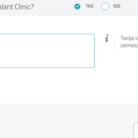
ant Clinic?
TAK
NIE
Twoja o
zamies