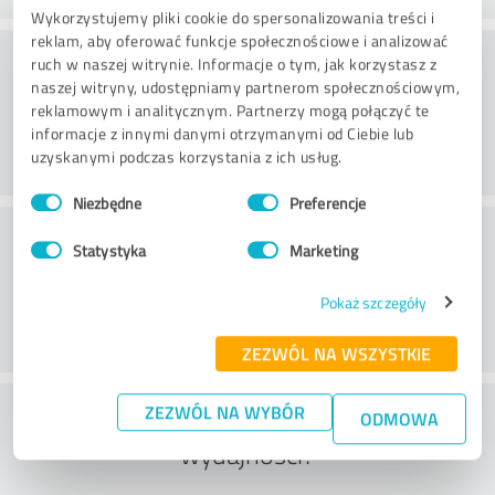
Wykorzystujemy pliki cookie do spersonalizowania treści i
reklam, aby oferować funkcje społecznościowe i analizować
Doradztwo
ruch w naszej witrynie. Informacje o tym, jak korzystasz z
naszej witryny, udostępniamy partnerom społecznościowym,
reklamowym i analitycznym. Partnerzy mogą połączyć te
informacje z innymi danymi otrzymanymi od Ciebie lub
uzyskanymi podczas korzystania z ich usług.
Wybór
Niezbędne
Preferencje
zgody
Obsługa klienta
Statystyka
Marketing
Pokaż szczegóły
ZEZWÓL NA WSZYSTKIE
Co sądzisz o stosunku ceny do
ZEZWÓL NA WYBÓR
ODMOWA
wydajności?