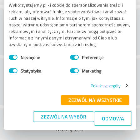
Wykorzystujemy pliki cookie do spersonalizowania treści i
reklam, aby oferować funkcje społecznościowe i analizować
Doradztwo
ruch w naszej witrynie. Informacje o tym, jak korzystasz z
naszej witryny, udostępniamy partnerom społecznościowym,
reklamowym i analitycznym. Partnerzy mogą połączyć te
informacje z innymi danymi otrzymanymi od Ciebie lub
uzyskanymi podczas korzystania z ich usług.
Wybór
Niezbędne
Preferencje
zgody
Obsługa klienta
Statystyka
Marketing
Pokaż szczegóły
ZEZWÓL NA WSZYSTKIE
Co sądzisz o stosunku kosztów do
ZEZWÓL NA WYBÓR
ODMOWA
korzyści?