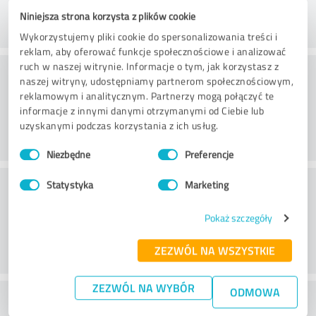
Niniejsza strona korzysta z plików cookie
Wykorzystujemy pliki cookie do spersonalizowania treści i
reklam, aby oferować funkcje społecznościowe i analizować
ruch w naszej witrynie. Informacje o tym, jak korzystasz z
Korzyści
naszej witryny, udostępniamy partnerom społecznościowym,
reklamowym i analitycznym. Partnerzy mogą połączyć te
informacje z innymi danymi otrzymanymi od Ciebie lub
uzyskanymi podczas korzystania z ich usług.
Wybór
Niezbędne
Preferencje
zgody
Obsługa klienta
Statystyka
Marketing
Pokaż szczegóły
ZEZWÓL NA WSZYSTKIE
ZEZWÓL NA WYBÓR
ODMOWA
What do you think of the price to