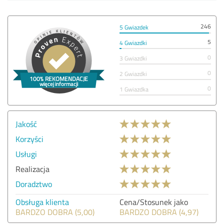
246
5 Gwiazdek
5
4 Gwiazdki
0
3 Gwiazdki
0
2 Gwiazdki
0
1 Gwiazdka
Jakość
Korzyści
Usługi
Realizacja
Doradztwo
Obsługa klienta
Cena/Stosunek jako
BARDZO DOBRA (5,00)
BARDZO DOBRA (4,97)