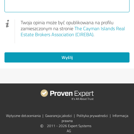
Twoja opinia może być opublikowana na profilu
zamieszczonym na stronie
The Cayman Islands Real
Estate Brokers Association (CIREBA)
.
Wyślij
Wytyczne dot.­oceniania
|
Gwarancja jakości
|
Polityka prywatności
|
Informacja
prawna
©
2011 - 2026 Expert Systems
AG