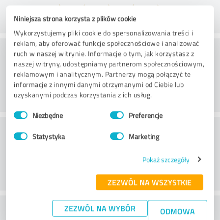
Niniejsza strona korzysta z plików cookie
Wykorzystujemy pliki cookie do spersonalizowania treści i
reklam, aby oferować funkcje społecznościowe i analizować
Doradztwo
ruch w naszej witrynie. Informacje o tym, jak korzystasz z
naszej witryny, udostępniamy partnerom społecznościowym,
reklamowym i analitycznym. Partnerzy mogą połączyć te
informacje z innymi danymi otrzymanymi od Ciebie lub
uzyskanymi podczas korzystania z ich usług.
Wybór
Niezbędne
Preferencje
zgody
Obsługa klienta
Statystyka
Marketing
Pokaż szczegóły
ZEZWÓL NA WSZYSTKIE
Co sądzisz o stosunku ceny do
ZEZWÓL NA WYBÓR
ODMOWA