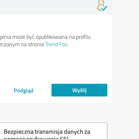
pinia może być opublikowana na profilu
zczonym na stronie
Trend Fox
.
Wyślij
Podgląd
Bezpieczna transmisja danych za
pomocą szyfrowania SSL