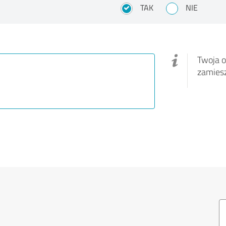
TAK
NIE
Twoja o
zamies