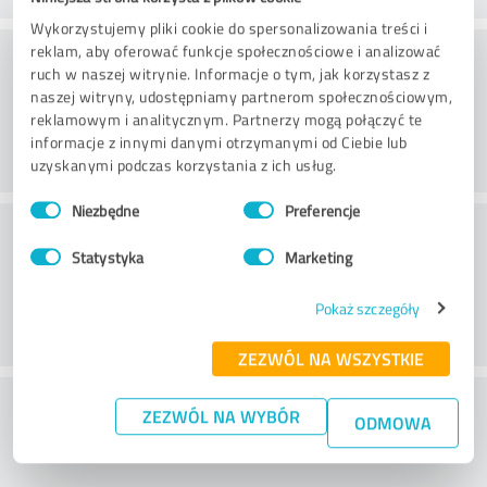
Wykorzystujemy pliki cookie do spersonalizowania treści i
Doradztwo
reklam, aby oferować funkcje społecznościowe i analizować
ruch w naszej witrynie. Informacje o tym, jak korzystasz z
naszej witryny, udostępniamy partnerom społecznościowym,
reklamowym i analitycznym. Partnerzy mogą połączyć te
informacje z innymi danymi otrzymanymi od Ciebie lub
uzyskanymi podczas korzystania z ich usług.
Wybór
Niezbędne
Preferencje
zgody
Obsługa klienta
Statystyka
Marketing
Pokaż szczegóły
ZEZWÓL NA WSZYSTKIE
Co sądzisz o stosunku ceny do
ZEZWÓL NA WYBÓR
ODMOWA
wydajności?