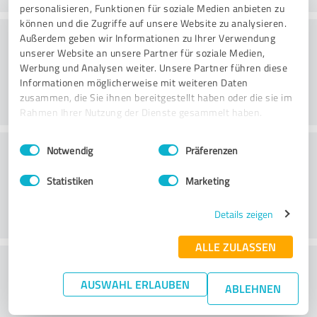
personalisieren, Funktionen für soziale Medien anbieten zu
können und die Zugriffe auf unsere Website zu analysieren.
Danışmanlık
Außerdem geben wir Informationen zu Ihrer Verwendung
unserer Website an unsere Partner für soziale Medien,
Werbung und Analysen weiter. Unsere Partner führen diese
Informationen möglicherweise mit weiteren Daten
zusammen, die Sie ihnen bereitgestellt haben oder die sie im
Rahmen Ihrer Nutzung der Dienste gesammelt haben.
Einwilligungsauswahl
Impressum
|
Datenschutzbestimmungen
Müşteri Hizmetleri
Notwendig
Präferenzen
Statistiken
Marketing
Details zeigen
ALLE ZULASSEN
Fiyat-performans oranı hakkında ne
AUSWAHL ERLAUBEN
düşünüyorsunuz?
ABLEHNEN