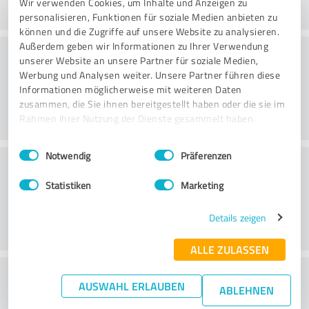
Wir verwenden Cookies, um Inhalte und Anzeigen zu
personalisieren, Funktionen für soziale Medien anbieten zu
können und die Zugriffe auf unsere Website zu analysieren.
Außerdem geben wir Informationen zu Ihrer Verwendung
Danışmanlık
unserer Website an unsere Partner für soziale Medien,
Werbung und Analysen weiter. Unsere Partner führen diese
Informationen möglicherweise mit weiteren Daten
zusammen, die Sie ihnen bereitgestellt haben oder die sie im
Rahmen Ihrer Nutzung der Dienste gesammelt haben.
Einwilligungsauswahl
Impressum
|
Datenschutzbestimmungen
Notwendig
Präferenzen
Müşteri Hizmetleri
Statistiken
Marketing
Details zeigen
ALLE ZULASSEN
Fiyat/performans oranı hakkında ne
AUSWAHL ERLAUBEN
ABLEHNEN
düşünüyorsunuz?