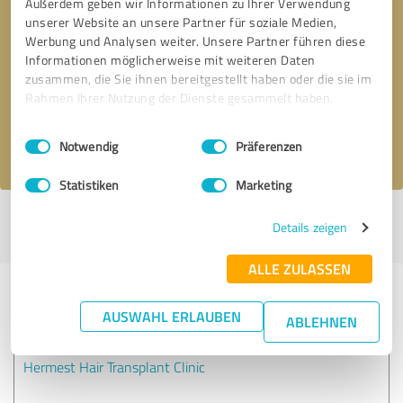
Außerdem geben wir Informationen zu Ihrer Verwendung
unserer Website an unsere Partner für soziale Medien,
Werbung und Analysen weiter. Unsere Partner führen diese
Geri arama talebi
* zorunlu alanlar
Informationen möglicherweise mit weiteren Daten
zusammen, die Sie ihnen bereitgestellt haben oder die sie im
Mesaj gönder
Rahmen Ihrer Nutzung der Dienste gesammelt haben.
Einwilligungsauswahl
Impressum
|
Datenschutzbestimmungen
gizlilik politikasını
kabul ediyorum.
Notwendig
Präferenzen
Statistiken
Marketing
Profil o zamandan beri aktif 13.07.2020 |
Son güncelleme: 13.07.2020
Details zeigen
|
Rapor profili
ALLE ZULASSEN
Sektördeki diğer hizmet
AUSWAHL ERLAUBEN
ABLEHNEN
sağlayıcılarla deneyimler
Hermest Hair Transplant Clinic