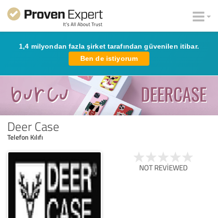
1,4 milyondan fazla şirket tarafından güvenilen itibar.
Ben de istiyorum
Deer Case
Telefon Kılıfı
NOT REVIEWED