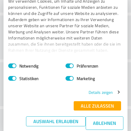
Wir verwenden Cookies, um Inhalte und Anzeigen zu
personalisieren, Funktionen für soziale Medien anbieten zu
können und die Zugriffe auf unsere Website zu analysieren.
Außerdem geben wir Informationen zu Ihrer Verwendung
Danışmanlık
unserer Website an unsere Partner für soziale Medien,
Werbung und Analysen weiter. Unsere Partner führen diese
Informationen möglicherweise mit weiteren Daten
zusammen, die Sie ihnen bereitgestellt haben oder die sie im
Rahmen Ihrer Nutzung der Dienste gesammelt haben.
Einwilligungsauswahl
Impressum
|
Datenschutzbestimmungen
Notwendig
Präferenzen
Müşteri Hizmetleri
Statistiken
Marketing
Details zeigen
ALLE ZULASSEN
Fiyat/performans oranı hakkında ne
AUSWAHL ERLAUBEN
ABLEHNEN
düşünüyorsunuz?