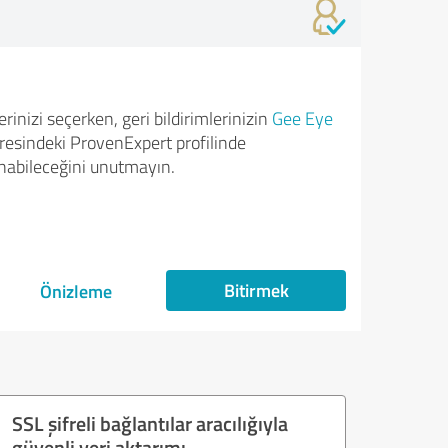
rinizi seçerken, geri bildirimlerinizin
Gee Eye
esindeki ProvenExpert profilinde
nabileceğini unutmayın.
Bitirmek
Önizleme
SSL şifreli bağlantılar aracılığıyla
güvenli veri aktarımı