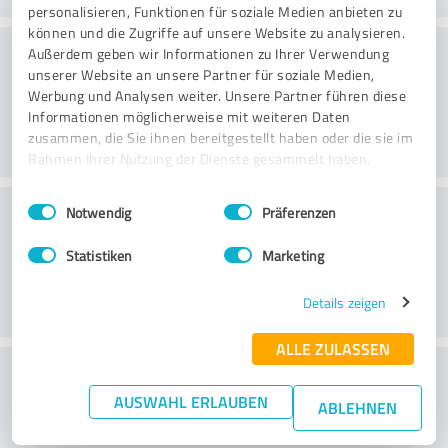
personalisieren, Funktionen für soziale Medien anbieten zu
können und die Zugriffe auf unsere Website zu analysieren.
Danışmanlık
Außerdem geben wir Informationen zu Ihrer Verwendung
unserer Website an unsere Partner für soziale Medien,
Werbung und Analysen weiter. Unsere Partner führen diese
Informationen möglicherweise mit weiteren Daten
zusammen, die Sie ihnen bereitgestellt haben oder die sie im
Rahmen Ihrer Nutzung der Dienste gesammelt haben.
Einwilligungsauswahl
Impressum
|
Datenschutzbestimmungen
Müşteri Hizmetleri
Notwendig
Präferenzen
Statistiken
Marketing
Details zeigen
ALLE ZULASSEN
Fiyat/performans oranı hakkında ne
AUSWAHL ERLAUBEN
düşünüyorsunuz?
ABLEHNEN