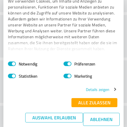
Wir verwenden Cookies, um Inhalte und Anzeigen zu
personalisieren, Funktionen für soziale Medien anbieten zu
können und die Zugriffe auf unsere Website zu analysieren.
Außerdem geben wir Informationen zu Ihrer Verwendung
Danışmanlık
unserer Website an unsere Partner für soziale Medien,
Werbung und Analysen weiter. Unsere Partner führen diese
Informationen möglicherweise mit weiteren Daten
zusammen, die Sie ihnen bereitgestellt haben oder die sie im
Rahmen Ihrer Nutzung der Dienste gesammelt haben.
Einwilligungsauswahl
Impressum
|
Datenschutzbestimmungen
Notwendig
Präferenzen
Müşteri Hizmetleri
Statistiken
Marketing
Details zeigen
ALLE ZULASSEN
Fiyat/performans oranı hakkında ne
AUSWAHL ERLAUBEN
ABLEHNEN
düşünüyorsunuz?