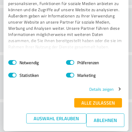
personalisieren, Funktionen für soziale Medien anbieten zu
können und die Zugriffe auf unsere Website zu analysieren.
Danışmanlık
Außerdem geben wir Informationen zu Ihrer Verwendung
unserer Website an unsere Partner für soziale Medien,
Werbung und Analysen weiter. Unsere Partner führen diese
Informationen möglicherweise mit weiteren Daten
zusammen, die Sie ihnen bereitgestellt haben oder die sie im
Rahmen Ihrer Nutzung der Dienste gesammelt haben.
Einwilligungsauswahl
Impressum
|
Datenschutzbestimmungen
Müşteri Hizmetleri
Notwendig
Präferenzen
Statistiken
Marketing
Details zeigen
ALLE ZULASSEN
Fiyat/performans oranı hakkında ne
AUSWAHL ERLAUBEN
düşünüyorsunuz?
ABLEHNEN