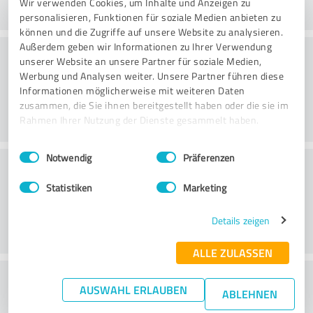
Wir verwenden Cookies, um Inhalte und Anzeigen zu
personalisieren, Funktionen für soziale Medien anbieten zu
können und die Zugriffe auf unsere Website zu analysieren.
Außerdem geben wir Informationen zu Ihrer Verwendung
Danışmanlık
unserer Website an unsere Partner für soziale Medien,
Werbung und Analysen weiter. Unsere Partner führen diese
Informationen möglicherweise mit weiteren Daten
zusammen, die Sie ihnen bereitgestellt haben oder die sie im
Rahmen Ihrer Nutzung der Dienste gesammelt haben.
Einwilligungsauswahl
Impressum
|
Datenschutzbestimmungen
Notwendig
Präferenzen
Müşteri Hizmetleri
Statistiken
Marketing
Details zeigen
ALLE ZULASSEN
Fiyat-performans oranı hakkında ne
AUSWAHL ERLAUBEN
ABLEHNEN
düşünüyorsunuz?