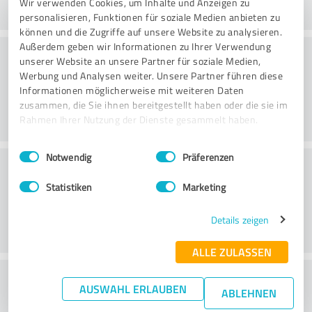
Wir verwenden Cookies, um Inhalte und Anzeigen zu
personalisieren, Funktionen für soziale Medien anbieten zu
können und die Zugriffe auf unsere Website zu analysieren.
Außerdem geben wir Informationen zu Ihrer Verwendung
Danışmanlık
unserer Website an unsere Partner für soziale Medien,
Werbung und Analysen weiter. Unsere Partner führen diese
Informationen möglicherweise mit weiteren Daten
zusammen, die Sie ihnen bereitgestellt haben oder die sie im
Rahmen Ihrer Nutzung der Dienste gesammelt haben.
Einwilligungsauswahl
Impressum
|
Datenschutzbestimmungen
Notwendig
Präferenzen
Müşteri Hizmetleri
Statistiken
Marketing
Details zeigen
ALLE ZULASSEN
Fiyat-performans oranı hakkında ne
AUSWAHL ERLAUBEN
ABLEHNEN
düşünüyorsunuz?