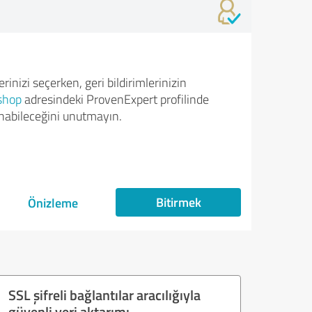
rinizi seçerken, geri bildirimlerinizin
shop
adresindeki ProvenExpert profilinde
nabileceğini unutmayın.
Bitirmek
Önizleme
SSL şifreli bağlantılar aracılığıyla
güvenli veri aktarımı