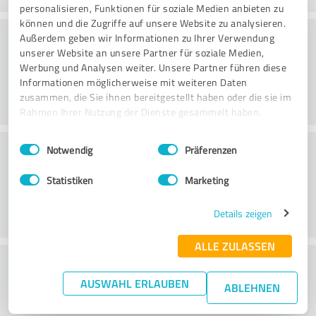
personalisieren, Funktionen für soziale Medien anbieten zu
können und die Zugriffe auf unsere Website zu analysieren.
Danışmanlık
Außerdem geben wir Informationen zu Ihrer Verwendung
unserer Website an unsere Partner für soziale Medien,
Werbung und Analysen weiter. Unsere Partner führen diese
Informationen möglicherweise mit weiteren Daten
zusammen, die Sie ihnen bereitgestellt haben oder die sie im
Rahmen Ihrer Nutzung der Dienste gesammelt haben.
Einwilligungsauswahl
Impressum
|
Datenschutzbestimmungen
Müşteri Hizmetleri
Notwendig
Präferenzen
Statistiken
Marketing
Details zeigen
ALLE ZULASSEN
Fiyat-performans oranı hakkında ne
AUSWAHL ERLAUBEN
düşünüyorsunuz?
ABLEHNEN