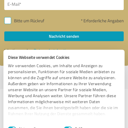
Bitte um Rückruf
* Erforderliche Angaben
Nachricht senden
Ich stimme den
Datenschutzbestimmungen
zu.
Diese Webseite verwendet Cookies
Wir verwenden Cookies, um Inhalte und Anzeigen zu
personalisieren, Funktionen für soziale Medien anbieten zu
Profil aktiv seit 21.02.2023 |
Letzte Aktualisierung: 13.05.2024
|
Profil
können und die Zugriffe auf unsere Website zu analysieren.
melden
Außerdem geben wir Informationen zu Ihrer Verwendung
unserer Website an unsere Partner für soziale Medien,
Werbung und Analysen weiter. Unsere Partner führen diese
Erfahrungen zu weiteren
Informationen möglicherweise mit weiteren Daten
Anbietern aus dem Bereich
zusammen, die Sie ihnen bereitgestellt haben oder die sie im
Rahmen Ihrer Nutzung der Dienste gesammelt haben.
Transport, Logistik & Spedition
Einwilligungsauswahl
Impressum
|
Datenschutzbestimmungen