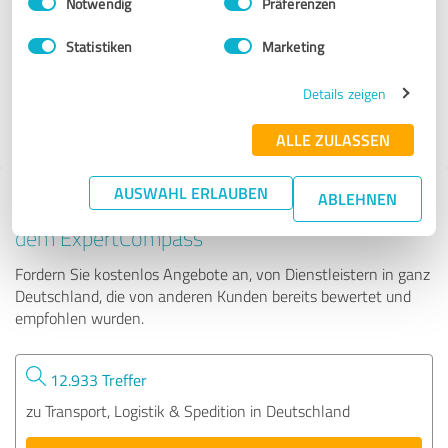
Notwendig
Präferenzen
Rümpelgenie
Statistiken
Marketing
165 Bewertungen
Details zeigen
5.00 von 5
ALLE ZULASSEN
AUSWAHL ERLAUBEN
ABLEHNEN
Tipp: Die passenden Experten finden - mit
dem ExpertCompass
Fordern Sie kostenlos Angebote an, von Dienstleistern in ganz
Deutschland, die von anderen Kunden bereits bewertet und
empfohlen wurden.
12.933 Treffer
zu Transport, Logistik & Spedition in Deutschland