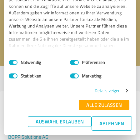
können und die Zugriffe auf unsere Website zu analysieren.
Außerdem geben wir Informationen zu Ihrer Verwendung
Bitte um Rückruf
* Erforderliche Angaben
unserer Website an unsere Partner für soziale Medien,
Werbung und Analysen weiter. Unsere Partner führen diese
Informationen möglicherweise mit weiteren Daten
Nachricht senden
zusammen, die Sie ihnen bereitgestellt haben oder die sie im
Rahmen Ihrer Nutzung der Dienste gesammelt haben.
Ich stimme den
Datenschutzbestimmungen
zu.
Einwilligungsauswahl
Impressum
|
Datenschutzbestimmungen
Notwendig
Präferenzen
Statistiken
Marketing
Profil aktiv seit 25.04.2022 |
Letzte Aktualisierung: 11.05.2022
|
Profil
melden
Details zeigen
Erfahrungen zu weiteren
ALLE ZULASSEN
Anbietern aus dem Bereich
Onlineshops
AUSWAHL ERLAUBEN
ABLEHNEN
BOPP Solutions AG