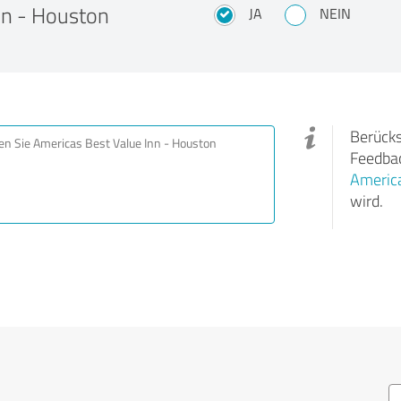
nn - Houston
JA
NEIN
Berücks
Feedbac
America
wird.