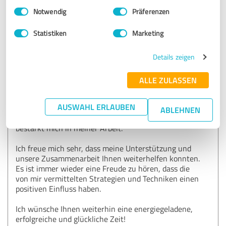
Einwilligungsauswahl
Impressum
|
Datenschutzbestimmungen
Köchy® - Magdeburg / Sachsen-Anhalt
Notwendig
Präferenzen
09.08.2024
Schloss Wendgräben - Fachklinik für P.
Statistiken
Marketing
Kommentar von Andreas Köchy® - Premium-
Details zeigen
Experte für BEMER® Gefäßtherapie, Mikrozirkulation
ALLE ZULASSEN
& betr. Gesundheitsmanagement:
Vielen lieben Dank, dass Sie sich die Zeit genommen
AUSWAHL ERLAUBEN
haben, mir dieses wunderbare Feedback zu geben! Ihr
ABLEHNEN
positives Feedback bedeutet mir sehr viel und
bestärkt mich in meiner Arbeit.
Ich freue mich sehr, dass meine Unterstützung und
unsere Zusammenarbeit Ihnen weiterhelfen konnten.
Es ist immer wieder eine Freude zu hören, dass die
von mir vermittelten Strategien und Techniken einen
positiven Einfluss haben.
Ich wünsche Ihnen weiterhin eine energiegeladene,
erfolgreiche und glückliche Zeit!