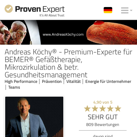
Andreas Köchy® - Premium-Experte für
BEMER® Gefäßtherapie,
Mikrozirkulation & betr.
Gesundheitsmanagement
High Performance │ Prävention │ Vitalität │ Energie für Unternehmer
│ Teams
4,90
von
5
SEHR GUT
809
Bewertungen
davon sind