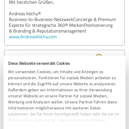
Mit herzlichen Grüßen,
Andreas Köchy®
Business-to-Business-NetzwerkConcierge & Premium
Experte für strategische 360® MarkenPositionierung
& Branding & Reputationsmanagement
www.AndreasKöchy.com
5,00 von 5
Diese Webseite verwendet Cookies
SEHR GUT
Wir verwenden Cookies, um Inhalte und Anzeigen zu
Empfehlung
personalisieren, Funktionen für soziale Medien anbieten zu
können und die Zugriffe auf unsere Website zu analysieren.
Herr Köchy ist super kompetent, ein toller
Außerdem geben wir Informationen zu Ihrer Verwendung
Ansprechpartner und hat eine sehr angenehme und
unserer Website an unsere Partner für soziale Medien,
empathische Art...insgesamt 5 Sterne...:-)
Werbung und Analysen weiter. Unsere Partner führen diese
Informationen möglicherweise mit weiteren Daten
zusammen, die Sie ihnen bereitgestellt haben oder die sie im
Erfahrungsbericht & Bewertung zu:
Rahmen Ihrer Nutzung der Dienste gesammelt haben.
BEMER Group - TeamManager - Andreas