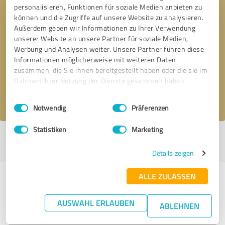
personalisieren, Funktionen für soziale Medien anbieten zu
können und die Zugriffe auf unsere Website zu analysieren.
Außerdem geben wir Informationen zu Ihrer Verwendung
unserer Website an unsere Partner für soziale Medien,
Bitte um Rückruf
* Erforderliche Angaben
Werbung und Analysen weiter. Unsere Partner führen diese
Informationen möglicherweise mit weiteren Daten
Nachricht senden
zusammen, die Sie ihnen bereitgestellt haben oder die sie im
Rahmen Ihrer Nutzung der Dienste gesammelt haben.
Ich stimme den
Datenschutzbestimmungen
zu.
Einwilligungsauswahl
Impressum
|
Datenschutzbestimmungen
Notwendig
Präferenzen
Statistiken
Marketing
Profil aktiv seit 09.10.2019 |
Letzte Aktualisierung: 24.06.2026
|
Profil
melden
Details zeigen
ALLE ZULASSEN
Erfahrungen zu weiteren
Anbietern aus dem Bereich
AUSWAHL ERLAUBEN
ABLEHNEN
Autohandel