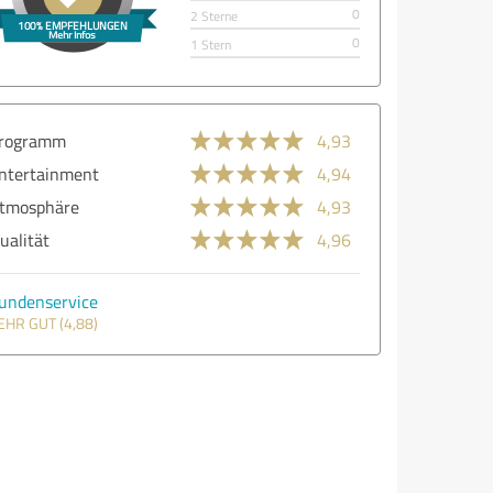
0
2 Sterne
0
1 Stern
rogramm
4,93
ntertainment
4,94
tmosphäre
4,93
ualität
4,96
undenservice
EHR GUT (4,88)