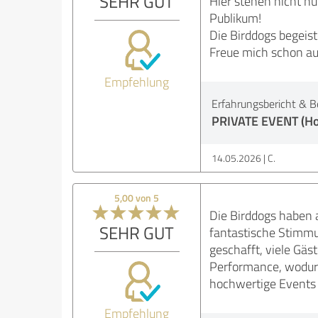
SEHR GUT
Hier stehen nicht nu
Publikum!
Die Birddogs begeis
Freue mich schon auf
Empfehlung
Erfahrungsbericht & B
PRIVATE EVENT (Hoch
14.05.2026
C.
5,00 von 5
Die Birddogs haben 
SEHR GUT
fantastische Stimmu
geschafft, viele Gäs
Performance, wodurc
hochwertige Events 
Empfehlung