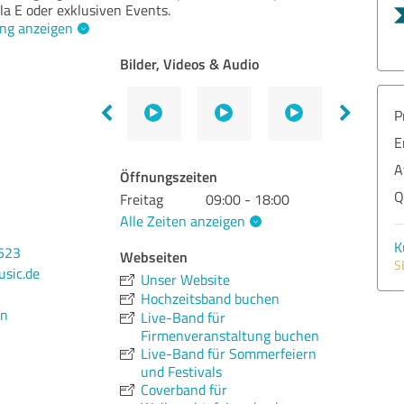
a E oder exklusiven Events.
ng anzeigen
Bilder, Videos & Audio
P
E
A
Öffnungszeiten
Q
Freitag
09:00 - 18:00
Alle Zeiten anzeigen
K
523
Webseiten
S
sic.de
Unser Website
Hochzeitsband buchen
en
Live-Band für
Firmenveranstaltung buchen
Live-Band für Sommerfeiern
und Festivals
Coverband für