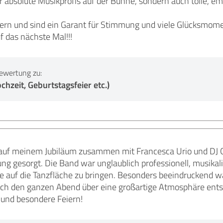
r absolute Musikprofis auf der Bühne, sondern auch tolle, emp
tern und sind ein Garant für Stimmung und viele Glücksmom
 das nächste Mal!!!
ewertung zu:
zeit, Geburtstagsfeier etc.)
auf meinem Jubiläum zusammen mit Francesca Urio und DJ Gr
ng gesorgt. Die Band war unglaublich professionell, musika
te auf die Tanzfläche zu bringen. Besonders beeindruckend 
h den ganzen Abend über eine großartige Atmosphäre entst
und besondere Feiern!