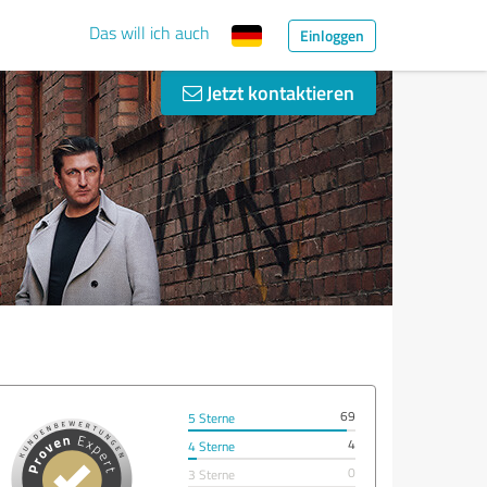
Das will ich auch
Einloggen
Jetzt kontaktieren
69
5 Sterne
4
4 Sterne
0
3 Sterne