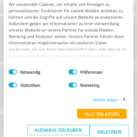
Wir verwenden Cookies, um Inhalte und Anzeigen zu
personalisieren, Funktionen für soziale Medien anbieten zu
können und die Zugriffe auf unsere Website zu analysieren.
Freundlichkeit
Außerdem geben wir Informationen zu Ihrer Verwendung
unserer Website an unsere Partner für soziale Medien,
Werbung und Analysen weiter. Unsere Partner führen diese
Informationen möglicherweise mit weiteren Daten
zusammen, die Sie ihnen bereitgestellt haben oder die sie im
Rahmen Ihrer Nutzung der Dienste gesammelt haben.
Einwilligungsauswahl
Impressum
|
Datenschutzbestimmungen
Kundenservice
Notwendig
Präferenzen
Statistiken
Marketing
Details zeigen
ALLE ZULASSEN
Wie beurteilen Sie das
AUSWAHL ERLAUBEN
ABLEHNEN
Preis-/Leistungsverhältnis?