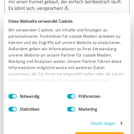
mir einen Funnel gebaut, der einfach bombastisch läuft.
Es lohnt sich, versprochen! 💪
Diese Webseite verwendet Cookies
Erfahrungsbericht & Bewertung zu:
Wir verwenden Cookies, um Inhalte und Anzeigen zu
Business Building Factory
personalisieren, Funktionen für soziale Medien anbieten zu
können und die Zugriffe auf unsere Website zu analysieren.
Außerdem geben wir Informationen zu Ihrer Verwendung
10.10.2024
Anonym
unserer Website an unsere Partner für soziale Medien,
Werbung und Analysen weiter. Unsere Partner führen diese
Informationen möglicherweise mit weiteren Daten
5,00 von 5
zusammen, die Sie ihnen bereitgestellt haben oder die sie im
Rahmen Ihrer Nutzung der Dienste gesammelt haben.
SEHR GUT
Empfehlung
Einwilligungsauswahl
Impressum
|
Datenschutzbestimmungen
Notwendig
Präferenzen
Endlich jemand, der weiß, was er tut!!
Nachdem ich viele Agenturen ausprobiert habe, die nichts
Statistiken
Marketing
gebracht haben, kam Dennis ins Spiel. Ich habe jetzt dank
ihm nicht nur mehr Leads, sondern auch regelmäßige
Details zeigen
Kunden. Egal, ob für meinen 1:1 Dienstleistung oder meine
Coaching.