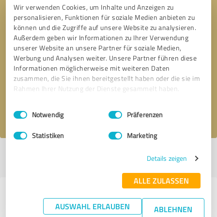
Wir verwenden Cookies, um Inhalte und Anzeigen zu
personalisieren, Funktionen für soziale Medien anbieten zu
können und die Zugriffe auf unsere Website zu analysieren.
Außerdem geben wir Informationen zu Ihrer Verwendung
unserer Website an unsere Partner für soziale Medien,
Werbung und Analysen weiter. Unsere Partner führen diese
Bitte um Rückruf
* Erforderliche Angaben
Informationen möglicherweise mit weiteren Daten
zusammen, die Sie ihnen bereitgestellt haben oder die sie im
Nachricht senden
Rahmen Ihrer Nutzung der Dienste gesammelt haben.
Einwilligungsauswahl
Impressum
|
Datenschutzbestimmungen
Ich stimme den
Datenschutzbestimmungen
zu.
Notwendig
Präferenzen
Statistiken
Marketing
Profil aktiv seit 24.05.2019 |
Letzte Aktualisierung: 07.08.2026
|
Profil
Details zeigen
melden
ALLE ZULASSEN
Erfahrungen zu weiteren
AUSWAHL ERLAUBEN
ABLEHNEN
Anbietern aus dem Bereich