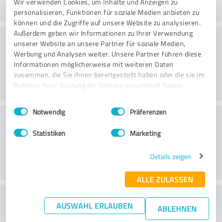
Wir verwenden Cookies, um Inhalte und Anzeigen zu
personalisieren, Funktionen für soziale Medien anbieten zu
können und die Zugriffe auf unsere Website zu analysieren.
Außerdem geben wir Informationen zu Ihrer Verwendung
Beratung
unserer Website an unsere Partner für soziale Medien,
Werbung und Analysen weiter. Unsere Partner führen diese
Informationen möglicherweise mit weiteren Daten
zusammen, die Sie ihnen bereitgestellt haben oder die sie im
Rahmen Ihrer Nutzung der Dienste gesammelt haben.
Einwilligungsauswahl
Impressum
|
Datenschutzbestimmungen
Notwendig
Präferenzen
Kundenservice
Statistiken
Marketing
Details zeigen
ALLE ZULASSEN
Wie beurteilen Sie das
AUSWAHL ERLAUBEN
ABLEHNEN
Preis-/Leistungsverhältnis?